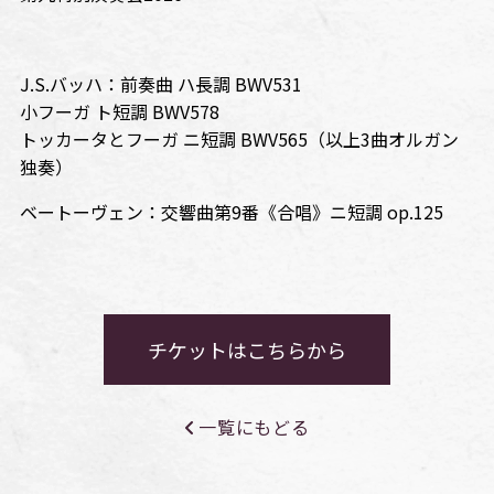
J.S.バッハ：前奏曲 ハ長調 BWV531
小フーガ ト短調 BWV578
トッカータとフーガ ニ短調 BWV565（以上3曲オルガン
独奏）
ベートーヴェン：交響曲第9番《合唱》ニ短調 op.125
チケットはこちらから
一覧にもどる