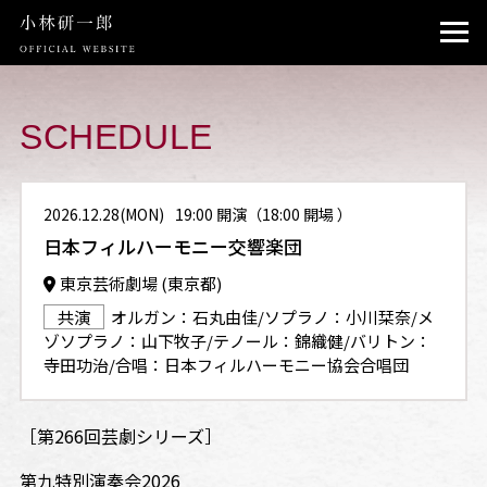
TOP
PROFILE
SCHEDULE
NEWS
2026.12.28(MON)
19:00 開演（18:00 開場 ）
SCHEDULE
日本フィルハーモニー交響楽団
INSTAGRAM
東京芸術劇場 (東京都)
共演
オルガン：石丸由佳/ソプラノ：小川栞奈/メ
CONTACT
ゾソプラノ：山下牧子/テノール：錦織健/バリトン：
寺田功治/合唱：日本フィルハーモニー協会合唱団
［第266回芸劇シリーズ］
第九特別演奏会2026