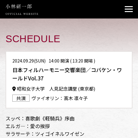
TOP
PROFILE
SCHEDULE
NEWS
2024.09.29(SUN)
14:00 開演 ( 13:20 開場 )
SCHEDULE
日本フィルハーモニー交響楽団／コバケン・ワ
INSTAGRAM
ールドVol.37
昭和女子大学 人見記念講堂 (東京都)
CONTACT
共演
ヴァイオリン：髙木 凛々子
スッペ：喜歌劇《軽騎兵》序曲
エルガ―：愛の挨拶
サラサーテ：ツィゴイネルワイゼン