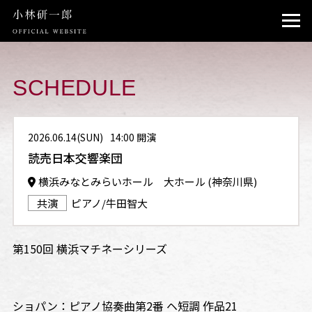
TOP
PROFILE
SCHEDULE
NEWS
2026.06.14(SUN)
14:00 開演
SCHEDULE
読売日本交響楽団
INSTAGRAM
横浜みなとみらいホール 大ホール (神奈川県)
共演
ピアノ/牛田智大
CONTACT
第150回 横浜マチネーシリーズ
ショパン：ピアノ協奏曲第2番 ヘ短調 作品21